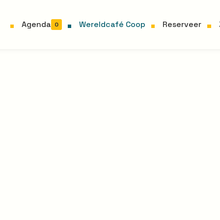
Agenda
Wereldcafé Coop
Reserveer
0
Wereldcafé
»
Wereldcafé Coop