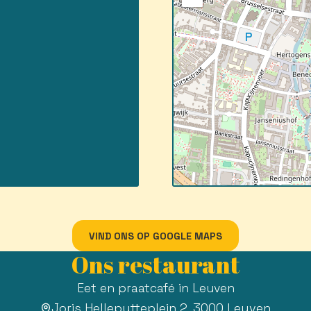
VIND ONS OP GOOGLE MAPS
Ons restaurant
Eet en praatcafé in Leuven
Joris Helleputteplein 2, 3000 Leuven