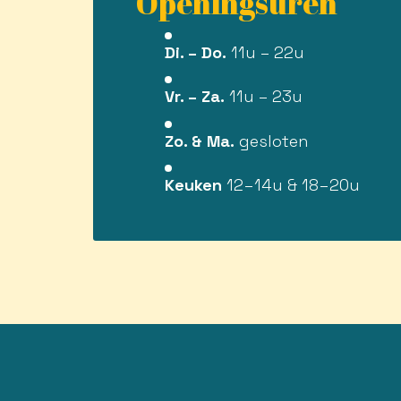
Openingsuren
Di. – Do.
11u – 22u
Vr. – Za.
11u – 23u
Zo. & Ma.
gesloten
Keuken
12–14u & 18–20u