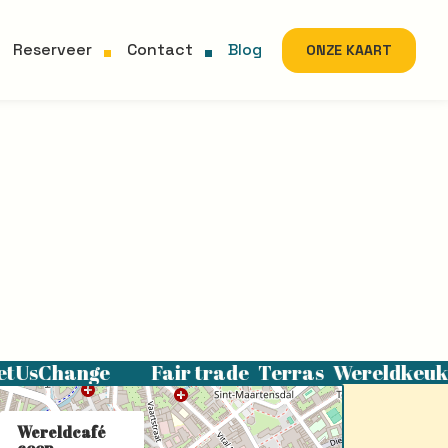
Reserveer
Contact
Blog
ONZE KAART
etUsChange
Fair trade
Terras
Wereldkeuk
Wereldcafé