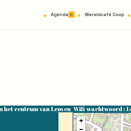
Agenda
Wereldcafé Coop
0
Wereldcafé
»
Blog
n het centrum van Leuven
Wifi-wachtwoord : L
+
−