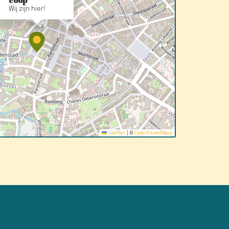
coop
Wij zijn hier!
Leaflet
|
©
OpenStreetMap